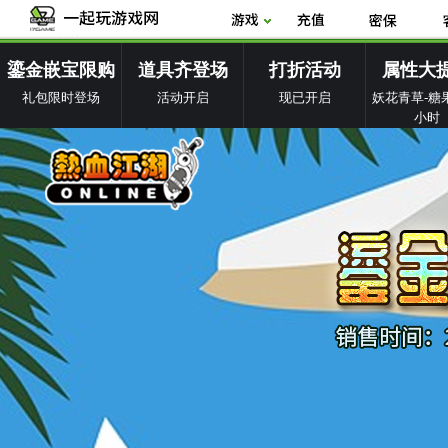
鎏金嵌宝限购
道具齐登场
打折活动
属性大
礼包限时登场
活动开启
现已开启
妖花青草-糖果
小时