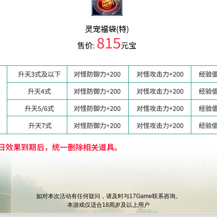
如对本次活动有任何疑问，请及时与17Game联系咨询。
本游戏仅适合18周岁及以上用户