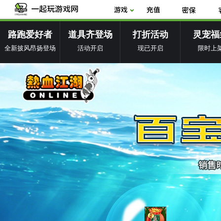
路跑爱好者
道具齐登场
打折活动
灵宠福
全新披风昂扬登场
活动开启
现已开启
限时上