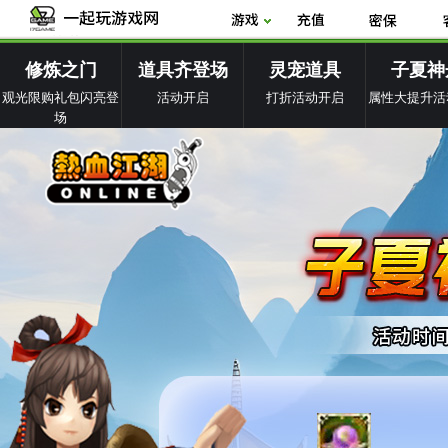
修炼之门
道具齐登场
灵宠道具
子夏神
观光限购礼包闪亮登
活动开启
打折活动开启
属性大提升活
场